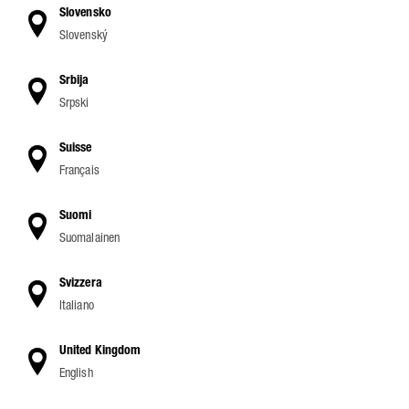
Slovensko
Slovenský
Srbija
Srpski
Suisse
Français
Suomi
Suomalainen
Svizzera
Italiano
United Kingdom
English