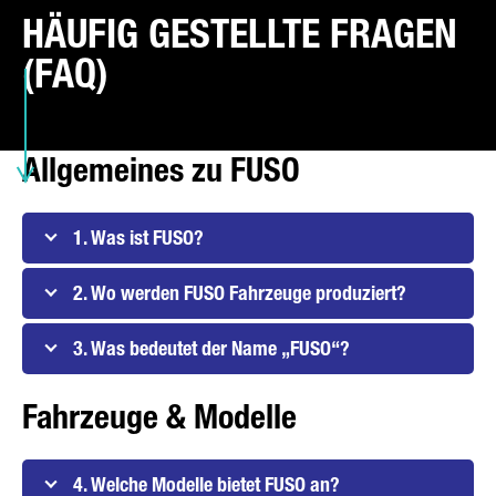
HÄUFIG GESTELLTE FRAGEN
(FAQ)
ART DER ANFRAGE*
Allgemeines zu FUSO
E-MAIL*
1. Was ist FUSO?
2. Wo werden FUSO Fahrzeuge produziert?
TELEFONNUMMER*
3. Was bedeutet der Name „FUSO“?
Fahrzeuge & Modelle
IHRE NACHRICHT (OPTIONAL)
4. Welche Modelle bietet FUSO an?