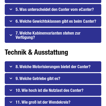
5. Was unterscheidet den Canter vom eCanter?
6. Welche Gewichtsklassen gibt es beim Canter?
7. Welche Kabinenvarianten stehen zur
* Pflichtfeld
Verfügung?
Wir werden Ihre Daten sorgfältig gemäß den gesetzlichen
Bestimmungen zum Datenschutz entsprechend Ihrer
Zustimmung nur zum Zwecke der Abwicklung Ihrer Anfrage
Technik & Ausstattung
verarbeiten, speichern und nutzen. Weitere Details zur
Verarbeitung Ihrer personenbezogenen Daten durch die
Daimler Truck AG sowie detaillierte Hinweise zu Ihren Rechten
finden Sie online in den
Datenschutzhinweisen
.
8. Welche Motorisierungen bietet der Canter?
9. Welche Getriebe gibt es?
10. Wie hoch ist die Nutzlast des Canter?
Friendly Captcha
11. Wie groß ist der Wendekreis?