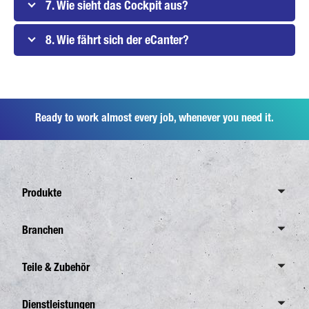
7. Wie sieht das Cockpit aus?
8. Wie fährt sich der eCanter?
Ready to work almost every job, whenever you need it.
Produkte
Übersicht Canter
Branchen
6,0 Tonnen
Übersicht Branchen
Teile & Zubehör
7,5 Tonnen
Verteilerverkehr
8,55 Tonnen
Übersicht Teile & Zubehör
Dienstleistungen