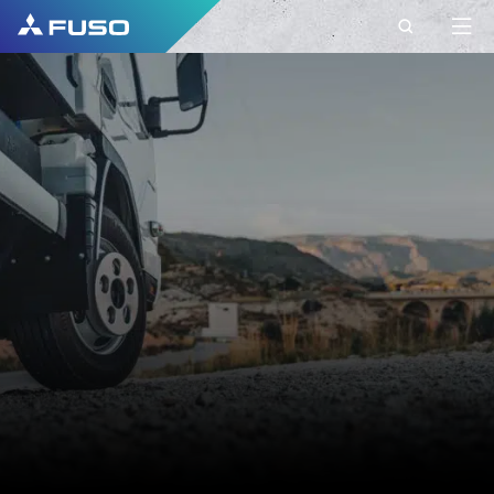
KONTAKT
FUSO EUROPE
KONTAKT
Haben Sie weitere Fragen?
Senden Sie uns Ihre Anfrage über dieses
Kontaktformular.
VORNAME*
NACHNAME*