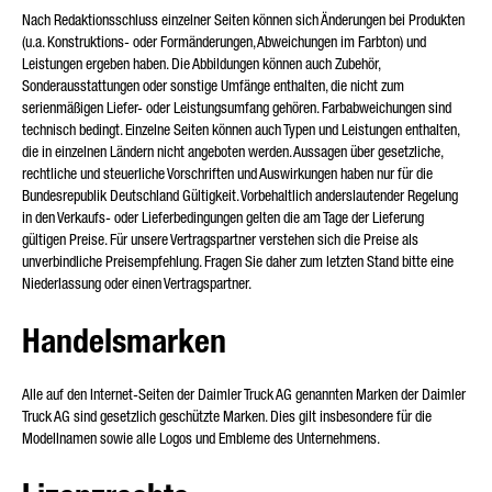
Nach Redaktionsschluss einzelner Seiten können sich Änderungen bei Produkten
(u.a. Konstruktions- oder Formänderungen, Abweichungen im Farbton) und
Leistungen ergeben haben. Die Abbildungen können auch Zubehör,
ART DER ANFRAGE*
Sonderausstattungen oder sonstige Umfänge enthalten, die nicht zum
serienmäßigen Liefer- oder Leistungsumfang gehören. Farbabweichungen sind
technisch bedingt. Einzelne Seiten können auch Typen und Leistungen enthalten,
die in einzelnen Ländern nicht angeboten werden. Aussagen über gesetzliche,
rechtliche und steuerliche Vorschriften und Auswirkungen haben nur für die
Bundesrepublik Deutschland Gültigkeit. Vorbehaltlich anderslautender Regelung
E-MAIL*
in den Verkaufs- oder Lieferbedingungen gelten die am Tage der Lieferung
gültigen Preise. Für unsere Vertragspartner verstehen sich die Preise als
unverbindliche Preisempfehlung. Fragen Sie daher zum letzten Stand bitte eine
Niederlassung oder einen Vertragspartner.
TELEFONNUMMER*
Handelsmarken
Alle auf den Internet-Seiten der Daimler Truck AG genannten Marken der Daimler
Truck AG sind gesetzlich geschützte Marken. Dies gilt insbesondere für die
Modellnamen sowie alle Logos und Embleme des Unternehmens.
IHRE NACHRICHT (OPTIONAL)