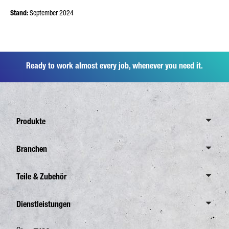
Stand:
September 2024
Ready to work almost every job, whenever you need it.
Produkte
Übersicht Canter
Branchen
6,0 Tonnen
Übersicht Branchen
Teile & Zubehör
7,5 Tonnen
Verteilerverkehr
8,55 Tonnen
Übersicht Teile & Zubehör
Dienstleistungen
Abfallentsorgung
Übersicht eCanter
FUSO Originalteile
Bauverkehr
Übersicht Dienstleistungen