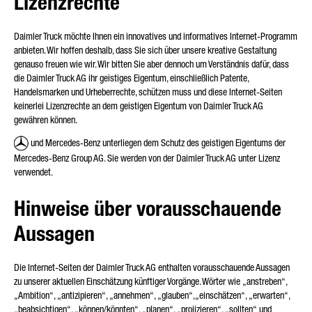
Lizenzrechte
Daimler Truck möchte Ihnen ein innovatives und informatives Internet-Programm
anbieten. Wir hoffen deshalb, dass Sie sich über unsere kreative Gestaltung
genauso freuen wie wir. Wir bitten Sie aber dennoch um Verständnis dafür, dass
die Daimler Truck AG ihr geistiges Eigentum, einschließlich Patente,
Handelsmarken und Urheberrechte, schützen muss und diese Internet-Seiten
* Pflichtfeld
keinerlei Lizenzrechte an dem geistigen Eigentum von Daimler Truck AG
Wir werden Ihre Daten sorgfältig gemäß den gesetzlichen
gewähren können.
Bestimmungen zum Datenschutz entsprechend Ihrer
Zustimmung nur zum Zwecke der Abwicklung Ihrer Anfrage
und Mercedes‑Benz unterliegen dem Schutz des geistigen Eigentums der
verarbeiten, speichern und nutzen. Weitere Details zur
Mercedes‑Benz Group AG. Sie werden von der Daimler Truck AG unter Lizenz
Verarbeitung Ihrer personenbezogenen Daten durch die
verwendet.
Daimler Truck AG sowie detaillierte Hinweise zu Ihren Rechten
finden Sie online in den
Datenschutzhinweisen
.
Hinweise über vorausschauende
Aussagen
Die Internet-Seiten der Daimler Truck AG enthalten vorausschauende Aussagen
zu unserer aktuellen Einschätzung künftiger Vorgänge. Wörter wie „anstreben“,
Friendly Captcha
„Ambition“, „antizipieren“, „annehmen“, „glauben“,„einschätzen“, „erwarten“,
„beabsichtigen“, „können/könnten“, „planen“, „projizieren“, „sollten“ und