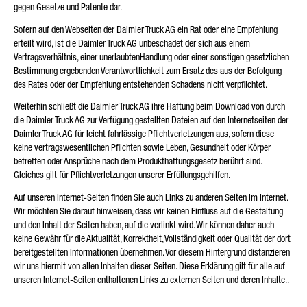
gegen Gesetze und Patente dar.
Sofern auf den Webseiten der Daimler Truck AG ein Rat oder eine Empfehlung
erteilt wird, ist die Daimler Truck AG unbeschadet der sich aus einem
Vertragsverhältnis, einer unerlaubtenHandlung oder einer sonstigen gesetzlichen
Bestimmung ergebenden Verantwortlichkeit zum Ersatz des aus der Befolgung
des Rates oder der Empfehlung entstehenden Schadens nicht verpflichtet.
Weiterhin schließt die Daimler Truck AG ihre Haftung beim Download von durch
die Daimler Truck AG zur Verfügung gestellten Dateien auf den Internetseiten der
Daimler Truck AG für leicht fahrlässige Pflichtverletzungen aus, sofern diese
keine vertragswesentlichen Pflichten sowie Leben, Gesundheit oder Körper
betreffen oder Ansprüche nach dem Produkthaftungsgesetz berührt sind.
Gleiches gilt für Pflichtverletzungen unserer Erfüllungsgehilfen.
Auf unseren Internet-Seiten finden Sie auch Links zu anderen Seiten im Internet.
Wir möchten Sie darauf hinweisen, dass wir keinen Einfluss auf die Gestaltung
und den Inhalt der Seiten haben, auf die verlinkt wird. Wir können daher auch
keine Gewähr für die Aktualität, Korrektheit, Vollständigkeit oder Qualität der dort
bereitgestellten Informationen übernehmen. Vor diesem Hintergrund distanzieren
wir uns hiermit von allen Inhalten dieser Seiten. Diese Erklärung gilt für alle auf
unseren Internet-Seiten enthaltenen Links zu externen Seiten und deren Inhalte..