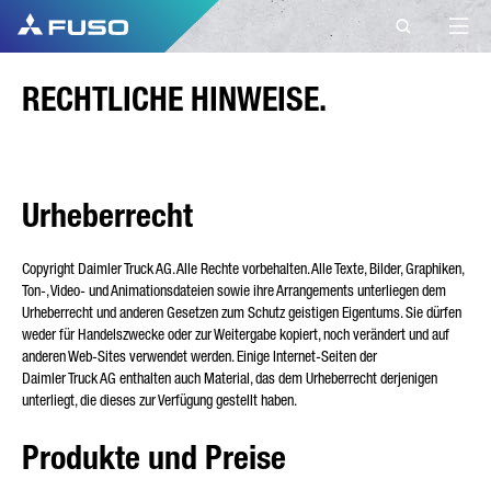
KONTAKT
RECHTLICHE HINWEISE.
FUSO EUROPE
KONTAKT
Urheberrecht
Haben Sie weitere Fragen?
Copyright Daimler Truck AG. Alle Rechte vorbehalten. Alle Texte, Bilder, Graphiken,
Ton-, Video- und Animationsdateien sowie ihre Arrangements unterliegen dem
Senden Sie uns Ihre Anfrage über dieses
Urheberrecht und anderen Gesetzen zum Schutz geistigen Eigentums. Sie dürfen
Kontaktformular.
weder für Handelszwecke oder zur Weitergabe kopiert, noch verändert und auf
anderen Web-Sites verwendet werden. Einige Internet-Seiten der
VORNAME*
Daimler Truck AG enthalten auch Material, das dem Urheberrecht derjenigen
unterliegt, die dieses zur Verfügung gestellt haben.
Produkte und Preise
NACHNAME*