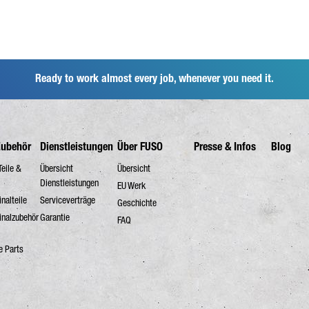
Ready to work almost every job, whenever you need it.
Zubehör
Dienstleistungen
Über FUSO
Presse & Infos
Blog
Teile &
Übersicht
Übersicht
Dienstleistungen
EU Werk
nalteile
Serviceverträge
Geschichte
inalzubehör
Garantie
FAQ
e Parts