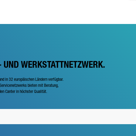
- UND WERKSTATTNETZWERK.
und in 32 europäischen Ländern verfügbar.
ervicenetzwerks bieten mit Beratung,
en Canter in höchster Qualität.