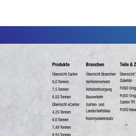
Produkte
Branchen
Teile & 
Übersicht Canter
Übersicht Branchen
Übersicht 
Zubehör
6,0 Tonnen
Verteilerverkehr
FUSO Origi
7,5 Tonnen
Abfallentsorgung
FUSO Orig
8,55 Tonnen
Bauverkehr
Canter TFI
Übersicht eCanter
Garten- und
FUSO Valu
Landschaftsbau
4,25 Tonnen
Kommunaleinsatz
6,0 Tonnen
7,49 Tonnen
8,55 Tonnen