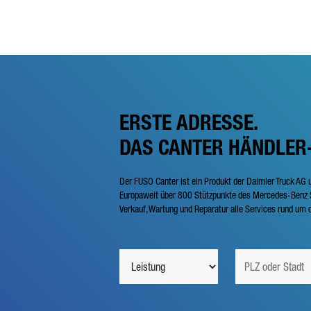
ERSTE ADRESSE.
DAS CANTER HÄNDLER
Der FUSO Canter ist ein Produkt der Daimler Truck AG 
Europaweit über 800 Stützpunkte des Mercedes-Benz S
Verkauf, Wartung und Reparatur alle Services rund um d