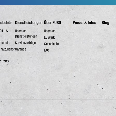
Zubehör
Dienstleistungen
Über FUSO
Presse & Infos
Blog
Teile &
Übersicht
Übersicht
Dienstleistungen
EU Werk
nalteile
Serviceverträge
Geschichte
inalzubehör
Garantie
FAQ
e Parts