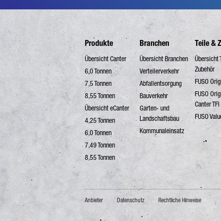
Produkte
Branchen
Teile & 
Übersicht Canter
Übersicht Branchen
Übersicht 
Zubehör
6,0 Tonnen
Verteilerverkehr
FUSO Origi
7,5 Tonnen
Abfallentsorgung
FUSO Orig
8,55 Tonnen
Bauverkehr
Canter TFI
Übersicht eCanter
Garten- und
FUSO Valu
Landschaftsbau
4,25 Tonnen
Kommunaleinsatz
6,0 Tonnen
7,49 Tonnen
8,55 Tonnen
Anbieter
Datenschutz
Rechtliche Hinweise