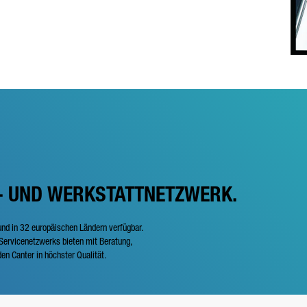
- UND WERKSTATTNETZWERK.
und in 32 europäischen Ländern verfügbar.
ervicenetzwerks bieten mit Beratung,
en Canter in höchster Qualität.