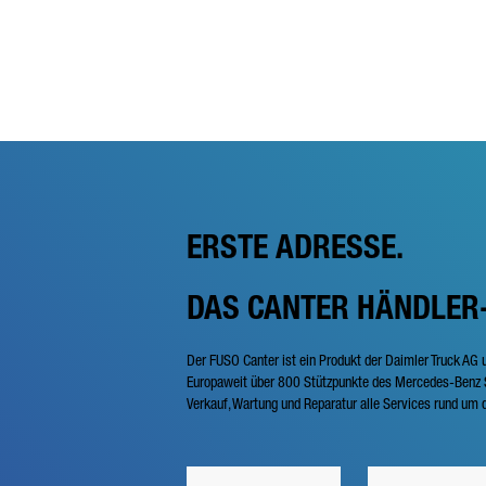
ERSTE ADRESSE.
DAS CANTER HÄNDLER
Der FUSO Canter ist ein Produkt der Daimler Truck AG 
Europaweit über 800 Stützpunkte des Mercedes-Benz S
Verkauf, Wartung und Reparatur alle Services rund um d