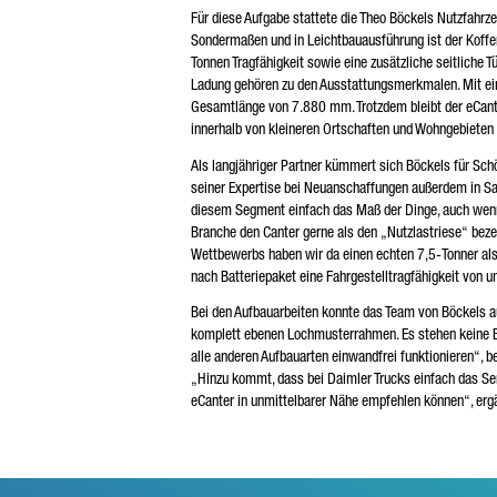
Für diese Aufgabe stattete die Theo Böckels Nutzfahrz
Sondermaßen und in Leichtbauausführung ist der Koffe
Tonnen Tragfähigkeit sowie eine zusätzliche seitliche
Ladung gehören zu den Ausstattungsmerkmalen. Mit e
Gesamtlänge von 7.880 mm. Trotzdem bleibt der eCant
innerhalb von kleineren Ortschaften und Wohngebieten
Als langjähriger Partner kümmert sich Böckels für Sch
seiner Expertise bei Neuanschaffungen außerdem in Sa
diesem Segment einfach das Maß der Dinge, auch wenn ei
Branche den Canter gerne als den „Nutzlastriese“ beze
Wettbewerbs haben wir da einen echten 7,5-Tonner als 
nach Batteriepaket eine Fahrgestelltragfähigkeit von 
Bei den Aufbauarbeiten konnte das Team von Böckels 
komplett ebenen Lochmusterrahmen. Es stehen keine Ba
alle anderen Aufbauarten einwandfrei funktionieren“, b
„Hinzu kommt, dass bei Daimler Trucks einfach das Se
eCanter in unmittelbarer Nähe empfehlen können“, erg