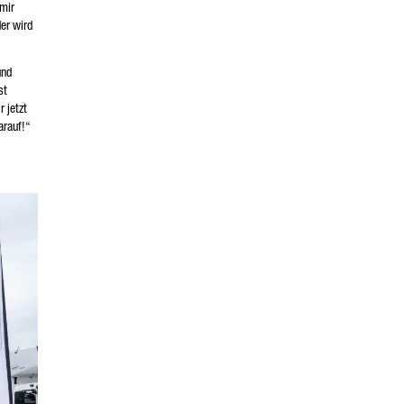
 mir
der wird
und
st
r jetzt
arauf!“