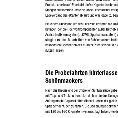
Produktexperte auf. Er erklärt die Vorzüge der hochmod
Mangan auskommen und eine lange Lebensdauer versprec
Ladevorgang des eCanter abläuft und was dabei zu beach
Bei einem Rundgang um das Fahrzeug erfahren die zukü
befinden, der die Hochvoltkomponenten außer Betrieb s
Assist (Notbremssystem), LDWS (Spurhalteassistent) un
steigt er mit den Mitarbeitern von Schönmackers in die 
besonderen Eigenheiten des eCanter. Zum Beispiel die 
nutzen lassen.
Die Probefahrten hinterlasse
Schönmackers
Nach der Theorie und der offiziellen Schlüsselübergabe 
mit Tipps und Tricks unterstützt, drehen die drei Kol
Anfang macht Regionalleiter Michael Lohse, der gleich 
Spaß gemacht, den zu fahren. Die Bedienung ist einfach 
mit 120 bis 160 Kilometern veranschlagt haben, werd