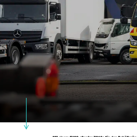
E-
TE
IH