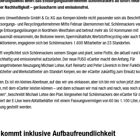
derungsdienst liefert das Entsorgungsunternehmen Schönmackers ab sofort neue
lichtfeld
er Nachhaltigkeit – geräuscharm und emissionsfrei.
 werden Ihre Daten sorgfältig gemäß den gesetzlichen Bestimmungen zum Datenschutz entsprech
er Zustimmung nur zum Zwecke der Abwicklung Ihrer Anfrage verarbeiten, speichern und nutzen.
ers Umweltdienste GmbH & Co. KG aus Kempen könnte nicht passender sein als Beschrif
tere Details zur Verarbeitung Ihrer personenbezogenen Daten durch die Daimler Truck AG sowie
ntsorgungs- und Recyclingunternehmen Mitte Februar übernommen hat. Schönmackers ve
aillierte Hinweise zu Ihren Rechten finden Sie online in den
Datenschutzhinweisen
.
altige Entsorgungslösungen in Nordrhein-Westfalen und betreut mehr als 50 Kommunen mit
Hausmüll einsammeln, die Biotonne leeren, Sperrmüllabfuhr, Wertstoffrecycling oder auch 
tionieren, engagieren sich bei Schönmackers 1.600 Mitarbeiter an 23 Standorten.
ft verpflichtet sich Schönmackers seinem Slogan und plant, seine Flotte, die aktuell rund
chhaltig und emissionsfrei aufzurüsten. Der neue FUSO eCanter macht den Anfang. Für
Friendly Captcha
ngetriebenen Neuzugang Michael Lohse, Kurt Reinartz und Peter Lövenich in ihrer Funkti
atzleiter und Werkstattleiter am Standort Kerpen, wo der eCanter zukünftig zum Einsatz 
en. Es ist ein kleines Abenteuer, auf das wir uns einlassen, aber ich bin mir schon jetzt zie
n, mit dem eCanter leisten können – und dann schauen wir mal nach und nach, was noch 
nen“, beschreibt Michael Lohse den Plan. Vorgesehen hat Schönmackers den eCanter für 
ert der E-Lkw leere Abfallbehälter mit einem Fassungsvermögen von 60 bis 1.100 Liter, d
ung gestellt werden.
 kommt inklusive Aufbaufreundlichkeit