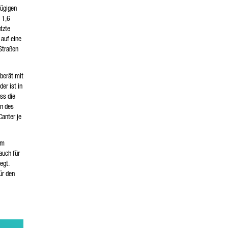
zügigen
 1,6
tzte
auf eine
Straßen
berät mit
er ist in
ss die
rn des
Canter je
em
auch für
egt.
ür den