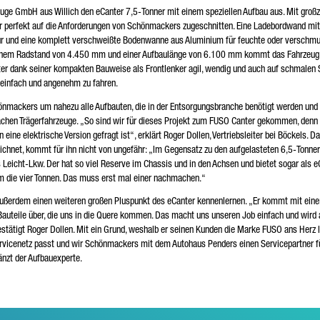
euge GmbH aus Willich den eCanter 7,5-Tonner mit einem speziellen Aufbau aus. Mit groß
r perfekt auf die Anforderungen von Schönmackers zugeschnitten. Eine Ladebordwand mit
 Tür und eine komplett verschweißte Bodenwanne aus Aluminium für feuchte oder verschmu
inem Radstand von 4.450 mm und einer Aufbaulänge von 6.100 mm kommt das Fahrzeug 
er dank seiner kompakten Bauweise als Frontlenker agil, wendig und auch auf schmalen 
 einfach und angenehm zu fahren.
önmackers um nahezu alle Aufbauten, die in der Entsorgungsbranche benötigt werden und 
chen Trägerfahrzeuge. „So sind wir für dieses Projekt zum FUSO Canter gekommen, denn d
ne elektrische Version gefragt ist“, erklärt Roger Dollen, Vertriebsleiter bei Böckels. Da
ichnet, kommt für ihn nicht von ungefähr: „Im Gegensatz zu den aufgelasteten 6,5-Tonne
Leicht-Lkw. Der hat so viel Reserve im Chassis und in den Achsen und bietet sogar als e
um die vier Tonnen. Das muss erst mal einer nachmachen.“
außerdem einen weiteren großen Pluspunkt des eCanter kennenlernen. „Er kommt mit ein
uteile über, die uns in die Quere kommen. Das macht uns unseren Job einfach und wird 
estätigt Roger Dollen. Mit ein Grund, weshalb er seinen Kunden die Marke FUSO ans Herz l
rvicenetz passt und wir Schönmackers mit dem Autohaus Penders einen Servicepartner f
änzt der Aufbauexperte.