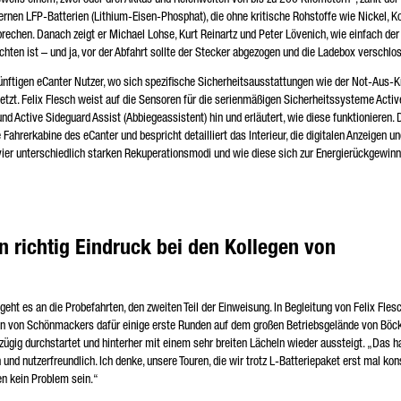
ernen LFP-Batterien (Lithium-Eisen-Phosphat), die ohne kritische Rohstoffe wie Nickel, K
hen. Danach zeigt er Michael Lohse, Kurt Reinartz und Peter Lövenich, wie einfach der
ten ist – und ja, vor der Abfahrt sollte der Stecker abgezogen und die Ladebox verschlo
nftigen eCanter Nutzer, wo sich spezifische Sicherheitsausstattungen wie der Not-Aus-
etzt. Felix Flesch weist auf die Sensoren für die serienmäßigen Sicherheitssysteme Acti
d Active Sideguard Assist (Abbiegeassistent) hin und erläutert, wie diese funktionieren.
Fahrerkabine des eCanter und bespricht detailliert das Interieur, die digitalen Anzeigen un
vier unterschiedlich starken Rekuperationsmodi und wie diese sich zur Energierückgewin
n richtig Eindruck bei den Kollegen von
geht es an die Probefahrten, den zweiten Teil der Einweisung. In Begleitung von Felix Flesc
legen von Schönmackers dafür einige erste Runden auf dem großen Betriebsgelände von Böc
zügig durchstartet und hinterher mit einem sehr breiten Lächeln wieder aussteigt. „Das h
und nutzerfreundlich. Ich denke, unsere Touren, die wir trotz L-Batteriepaket erst mal kon
en kein Problem sein.“