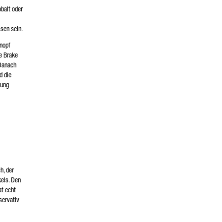
obalt oder
ssen sein.
Knopf
ve Brake
 Danach
d die
nung
h, der
kels. Den
at echt
servativ