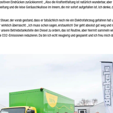
positiven Eindrücken zurückkommt: „Also die Kraftentfaltung ist natürlich wunderbar, aber
eitung und die leise Geräuschkulisse im Innern, die mir sofort aufgefallen ist. Ich denke, 
Steuer, der vorab gestand, dass er tatsächlich noch nie ein Elektrofahrzeug gefahren hat 
er wirklich überrascht: „Ich muss schon sagen, erstaunlich! Der geht absolut gut weg und i
r unsere Betriebstankstelle den Diesel zu ordern, das ist Routine, aber hiermit sammeln wi
e CO2-Emissionen reduzieren. Da bin ich echt neugierig und gespannt und ich freu mich d