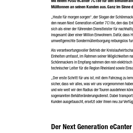
Mit einem FUSO eCanter 7C18e für den Behälterän
* Pf
Mülltonnen an seinen Kunden aus. Ganz im Sinne d
Wir
Ihr
„Heute für morgen sorgen“, der Slogan der Schönmack
Wei
den neuen Next Generation eCanter 7C18e, den das E
det
sich als einer der führenden Dienstleister für nachh
insgesamt über einer Million Einwohnern. Dafür, dass 
umweltgerechte Sondermüllentsorgung reibungslos funk
Als verantwortungsvoller Betrieb der Kreislaufwirtscha
Einheiten umfasst, im Rahmen seiner Möglichkeiten na
Schönmackers in Empfang nahmen den rein elektrisch a
technischer Leiter für die Region Rheinland sowie Eins
„Der erste Schritt für uns ist, mit dem Fahrzeug zu lern
sicher, dass wir alles, was wir uns vorgenommen habe
und wie weit wir den Radius der Touren ausdehnen kön
sogenannten Behälteränderungsdienst. Dabei transporti
Kunden ausgetauscht, ersetzt oder ihnen neu zur Verfüg
Der Next Generation eCanter