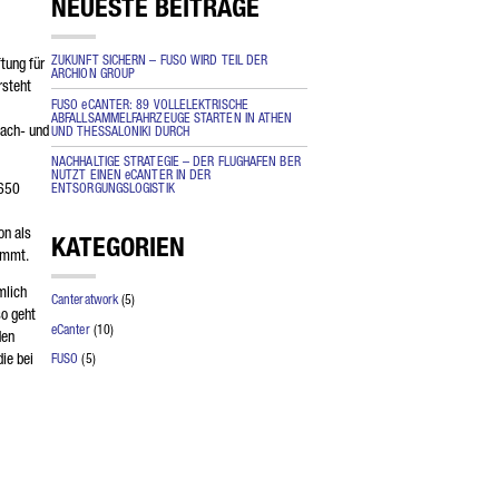
NEUESTE BEITRÄGE
end
ZUKUNFT SICHERN – FUSO WIRD TEIL DER
tung für
ARCHION GROUP
rsteht
FUSO eCANTER: 89 VOLLELEKTRISCHE
ABFALLSAMMELFAHRZEUGE STARTEN IN ATHEN
fach- und
UND THESSALONIKI DURCH
NACHHALTIGE STRATEGIE – DER FLUGHAFEN BER
NUTZT EINEN eCANTER IN DER
 650
ENTSORGUNGSLOGISTIK
on als
KATEGORIEN
kommt.
mlich
Canteratwork
(5)
so geht
eCanter
(10)
den
ie bei
FUSO
(5)