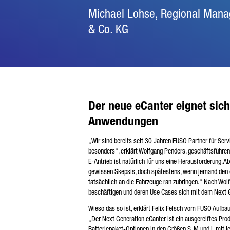
Michael Lohse, Regional Man
& Co. KG
Der neue eCanter eignet sich
Anwendungen
„Wir sind bereits seit 30 Jahren FUSO Partner für Ser
besonders“, erklärt Wolfgang Penders, geschäftsführ
E-Antrieb ist natürlich für uns eine Herausforderung. 
gewissen Skepsis, doch spätestens, wenn jemand den eCa
tatsächlich an die Fahrzeuge ran zubringen.“ Nach Wolf
beschäftigen und deren Use Cases sich mit dem Next 
Wieso das so ist, erklärt Felix Felsch vom FUSO Aufba
„Der Next Generation eCanter ist ein ausgereiftes Produ
Batteriepaket-Optionen in den Größen S, M und L mit j