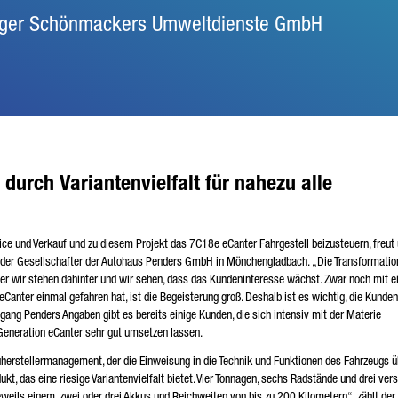
ager Schönmackers Umweltdienste GmbH
 durch Variantenvielfalt für nahezu alle
vice und Verkauf und zu diesem Projekt das 7C18e eCanter Fahrgestell beizusteuern, freut
ender Gesellschafter der Autohaus Penders GmbH in Mönchengladbach. „Die Transformatio
Aber wir stehen dahinter und wir sehen, dass das Kundeninteresse wächst. Zwar noch mit e
nter einmal gefahren hat, ist die Begeisterung groß. Deshalb ist es wichtig, die Kunden 
gang Penders Angaben gibt es bereits einige Kunden, die sich intensiv mit der Materie
Generation eCanter sehr gut umsetzen lassen.
uherstellermanagement, der die Einweisung in die Technik und Funktionen des Fahrzeugs 
kt, das eine riesige Variantenvielfalt bietet. Vier Tonnagen, sechs Radstände und drei ve
eweils einem, zwei oder drei Akkus und Reichweiten von bis zu 200 Kilometern“, zählt der