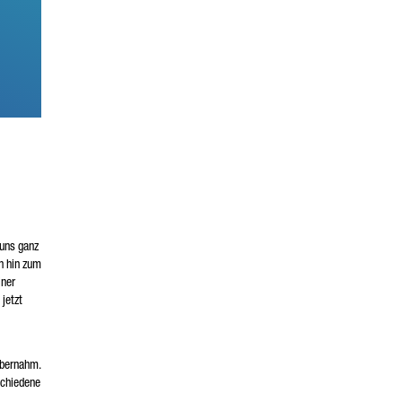
 uns ganz
n hin zum
iner
jetzt
übernahm.
rschiedene