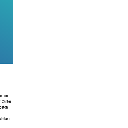
seinen
r Canter
Kosten
bleiben