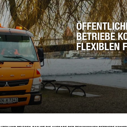
MAIL*
ÖFFENTLICH
BETRIEBE K
FLEXIBLEN 
LEFONNUMMER*
RE NACHRICHT (OPTIONAL)