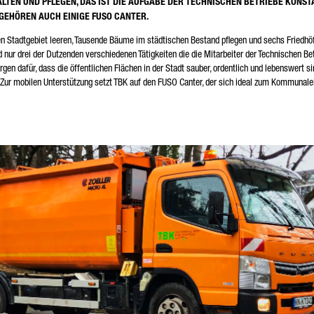
LTEN UND PFLEGEN, DAS IST DIE AUFGABE DER TECHNISCHEN BETRIEBE KONST
lichtfeld
GEHÖREN AUCH EINIGE FUSO CANTER.
 werden Ihre Daten sorgfältig gemäß den gesetzlichen Bestimmungen zum Datenschutz entsprech
er Zustimmung nur zum Zwecke der Abwicklung Ihrer Anfrage verarbeiten, speichern und nutzen.
n Stadtgebiet leeren, Tausende Bäume im städtischen Bestand pflegen und sechs Friedhö
tere Details zur Verarbeitung Ihrer personenbezogenen Daten durch die Daimler Truck AG sowie
ur drei der Dutzenden verschiedenen Tätigkeiten die die Mitarbeiter der Technischen Bet
aillierte Hinweise zu Ihren Rechten finden Sie online in den
Datenschutzhinweisen
.
orgen dafür, dass die öffentlichen Flächen in der Stadt sauber, ordentlich und lebenswert s
n. Zur mobilen Unterstützung setzt TBK auf den FUSO Canter, der sich ideal zum Kommunale
Friendly Captcha