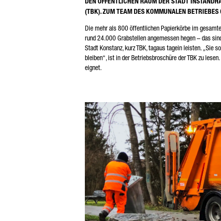
DEN ÖFFENTLICHEN RAUM DER STADT INSTANDHA
* Pf
(TBK). ZUM TEAM DES KOMMUNALEN BETRIEBES 
Wir
Ihr
Die mehr als 800 öffentlichen Papierkörbe im gesamte
Wei
rund 24.000 Grabstellen angemessen hegen – das sind n
det
Stadt Konstanz, kurz TBK, tagaus tagein leisten. „Sie s
bleiben“, ist in der Betriebsbroschüre der TBK zu lese
eignet.