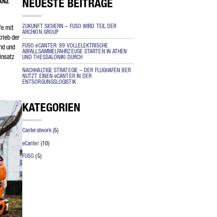
NEUESTE BEITRÄGE
ANZ
end
ZUKUNFT SICHERN – FUSO WIRD TEIL DER
fe mit
ARCHION GROUP
rieb der
FUSO eCANTER: 89 VOLLELEKTRISCHE
ind und
ABFALLSAMMELFAHRZEUGE STARTEN IN ATHEN
insatz
UND THESSALONIKI DURCH
NACHHALTIGE STRATEGIE – DER FLUGHAFEN BER
NUTZT EINEN eCANTER IN DER
ENTSORGUNGSLOGISTIK
KATEGORIEN
Canteratwork
(5)
eCanter
(10)
FUSO
(5)