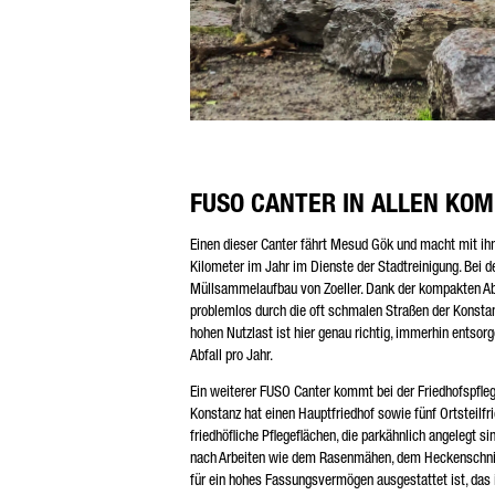
FUSO CANTER IN ALLEN KO
Einen dieser Canter fährt Mesud Gök und macht mit i
Kilometer im Jahr im Dienste der Stadtreinigung. Be
Müllsammelaufbau von Zoeller. Dank der kompakten A
problemlos durch die oft schmalen Straßen der Konstan
hohen Nutzlast ist hier genau richtig, immerhin entsor
Abfall pro Jahr.
Ein weiterer FUSO Canter kommt bei der Friedhofspfleg
Konstanz hat einen Hauptfriedhof sowie fünf Ortsteil
friedhöfliche Pflegeflächen, die parkähnlich angelegt s
nach Arbeiten wie dem Rasenmähen, dem Heckenschnitt 
für ein hohes Fassungsvermögen ausgestattet ist, das 