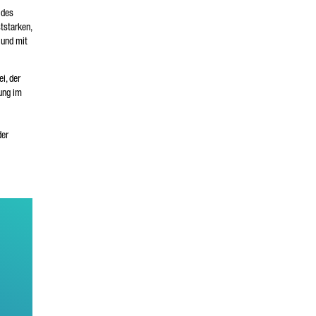
 des
tstarken,
 und mit
i, der
ung im
der