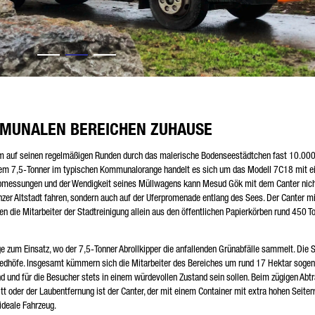
MMUNALEN BEREICHEN ZUHAUSE
hm auf seinen regelmäßigen Runden durch das malerische Bodenseestädtchen fast 10.00
i dem 7,5-Tonner im typischen Kommunalorange handelt es sich um das Modell 7C18 mit 
bmessungen und der Wendigkeit seines Müllwagens kann Mesud Gök mit dem Canter nich
zer Altstadt fahren, sondern auch auf der Uferpromenade entlang des Sees. Der Canter mi
gen die Mitarbeiter der Stadtreinigung allein aus den öffentlichen Papierkörben rund 450 T
e zum Einsatz, wo der 7,5-Tonner Abrollkipper die anfallenden Grünabfälle sammelt. Die 
friedhöfe. Insgesamt kümmern sich die Mitarbeiter des Bereiches um rund 17 Hektar soge
ind und für die Besucher stets in einem würdevollen Zustand sein sollen. Beim zügigen Abt
oder der Laubentfernung ist der Canter, der mit einem Container mit extra hohen Seit
ideale Fahrzeug.