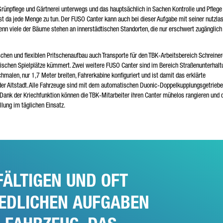
g Grünpflege und Gärtnerei unterwegs und das hauptsächlich in Sachen Kontrolle und Pflege
 da jede Menge zu tun. Der FUSO Canter kann auch bei dieser Aufgabe mit seiner nutzlas
denn viele der Bäume stehen an innerstädtischen Standorten, die nur erschwert zugänglich
en und flexiblen Pritschenaufbau auch Transporte für den TBK-Arbeitsbereich Schreinere
tischen Spielplätze kümmert. Zwei weitere FUSO Canter sind im Bereich Straßenunterhalt
chmalen, nur 1,7 Meter breiten, Fahrerkabine konfiguriert und ist damit das erklärte
 der Altstadt. Alle Fahrzeuge sind mit dem automatischen Duonic-Doppelkupplungsgetriebe
 Dank der Kriechfunktion können die TBK-Mitarbeiter ihren Canter mühelos rangieren und 
llung im täglichen Einsatz.
FÄLTIGEN UND OFT
IEDLICHEN AUFGABEN