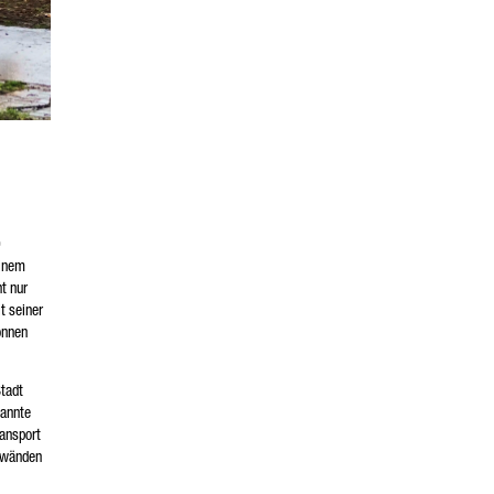
0
einem
t nur
t seiner
onnen
Stadt
nannte
ransport
enwänden