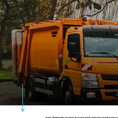
E-
TE
IH