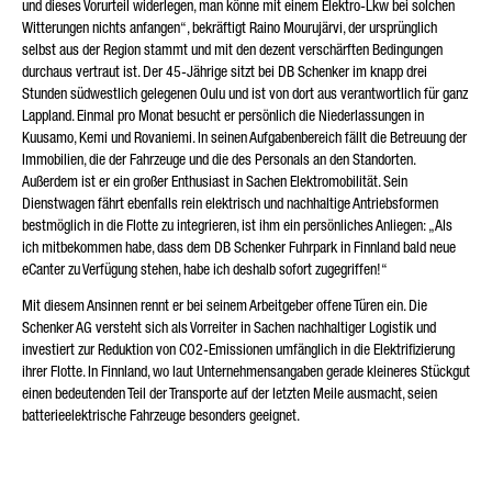
und dieses Vorurteil widerlegen, man könne mit einem Elektro-Lkw bei solchen
Witterungen nichts anfangen“, bekräftigt Raino Mourujärvi, der ursprünglich
selbst aus der Region stammt und mit den dezent verschärften Bedingungen
durchaus vertraut ist. Der 45-Jährige sitzt bei DB Schenker im knapp drei
Stunden südwestlich gelegenen Oulu und ist von dort aus verantwortlich für ganz
Lappland. Einmal pro Monat besucht er persönlich die Niederlassungen in
Kuusamo, Kemi und Rovaniemi. In seinen Aufgabenbereich fällt die Betreuung der
Immobilien, die der Fahrzeuge und die des Personals an den Standorten.
Außerdem ist er ein großer Enthusiast in Sachen Elektromobilität. Sein
Dienstwagen fährt ebenfalls rein elektrisch und nachhaltige Antriebsformen
bestmöglich in die Flotte zu integrieren, ist ihm ein persönliches Anliegen: „Als
ich mitbekommen habe, dass dem DB Schenker Fuhrpark in Finnland bald neue
eCanter zu Verfügung stehen, habe ich deshalb sofort zugegriffen!“
Mit diesem Ansinnen rennt er bei seinem Arbeitgeber offene Türen ein. Die
Schenker AG versteht sich als Vorreiter in Sachen nachhaltiger Logistik und
investiert zur Reduktion von CO2-Emissionen umfänglich in die Elektrifizierung
ihrer Flotte. In Finnland, wo laut Unternehmensangaben gerade kleineres Stückgut
einen bedeutenden Teil der Transporte auf der letzten Meile ausmacht, seien
batterieelektrische Fahrzeuge besonders geeignet.