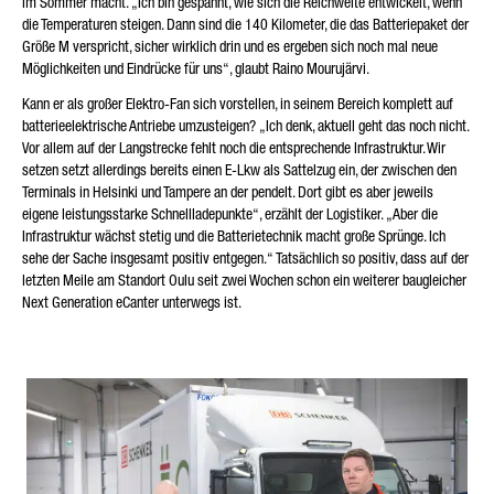
im Sommer macht. „Ich bin gespannt, wie sich die Reichweite entwickelt, wenn
die Temperaturen steigen. Dann sind die 140 Kilometer, die das Batteriepaket der
Größe M verspricht, sicher wirklich drin und es ergeben sich noch mal neue
Möglichkeiten und Eindrücke für uns“, glaubt Raino Mourujärvi.
Kann er als großer Elektro-Fan sich vorstellen, in seinem Bereich komplett auf
batterieelektrische Antriebe umzusteigen? „Ich denk, aktuell geht das noch nicht.
Vor allem auf der Langstrecke fehlt noch die entsprechende Infrastruktur. Wir
setzen setzt allerdings bereits einen E-Lkw als Sattelzug ein, der zwischen den
Terminals in Helsinki und Tampere an der pendelt. Dort gibt es aber jeweils
eigene leistungsstarke Schnellladepunkte“, erzählt der Logistiker. „Aber die
Infrastruktur wächst stetig und die Batterietechnik macht große Sprünge. Ich
sehe der Sache insgesamt positiv entgegen.“ Tatsächlich so positiv, dass auf der
letzten Meile am Standort Oulu seit zwei Wochen schon ein weiterer baugleicher
Next Generation eCanter unterwegs ist.