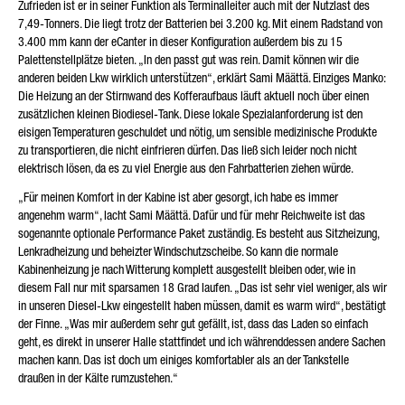
Zufrieden ist er in seiner Funktion als Terminalleiter auch mit der Nutzlast des
7,49-Tonners. Die liegt trotz der Batterien bei 3.200 kg. Mit einem Radstand von
3.400 mm kann der eCanter in dieser Konfiguration außerdem bis zu 15
Palettenstellplätze bieten. „In den passt gut was rein. Damit können wir die
anderen beiden Lkw wirklich unterstützen“, erklärt Sami Määttä. Einziges Manko:
Die Heizung an der Stirnwand des Kofferaufbaus läuft aktuell noch über einen
zusätzlichen kleinen Biodiesel-Tank. Diese lokale Spezialanforderung ist den
eisigen Temperaturen geschuldet und nötig, um sensible medizinische Produkte
zu transportieren, die nicht einfrieren dürfen. Das ließ sich leider noch nicht
elektrisch lösen, da es zu viel Energie aus den Fahrbatterien ziehen würde.
„Für meinen Komfort in der Kabine ist aber gesorgt, ich habe es immer
angenehm warm“, lacht Sami Määttä. Dafür und für mehr Reichweite ist das
sogenannte optionale Performance Paket zuständig. Es besteht aus Sitzheizung,
Lenkradheizung und beheizter Windschutzscheibe. So kann die normale
Kabinenheizung je nach Witterung komplett ausgestellt bleiben oder, wie in
diesem Fall nur mit sparsamen 18 Grad laufen. „Das ist sehr viel weniger, als wir
in unseren Diesel-Lkw eingestellt haben müssen, damit es warm wird“, bestätigt
der Finne. „Was mir außerdem sehr gut gefällt, ist, dass das Laden so einfach
geht, es direkt in unserer Halle stattfindet und ich währenddessen andere Sachen
machen kann. Das ist doch um einiges komfortabler als an der Tankstelle
draußen in der Kälte rumzustehen.“