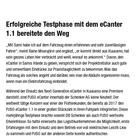
Erfolgreiche Testphase mit dem eCanter
1.1 bereitete den Weg
„Mit Sami habe ich auf dem Fahrzeug einen erfahrenen und sehr zuverlässigen
Fahrer“, meint Raino Mourujärvi und ergänzt, „er kommt direkt aus Kuusamo, hat
sein ganzes Leben hier verbracht und weiß, worauf es ankommt.“ Davon, den
eCanter in Samis Hände zu geben, verspricht sich der Projektinitiator auch gute
und verwertbare Eindrücke zur Praxistauglichkeit zu bekommen. Was das
Fahrzeug als solches angeht und darüber, wie man die Abläufe organisieren muss,
wenn man ein Elektrofahrzeug einbindet.
Während der Einsatz des Next Generation eCanter in Kuusamo eine Premiere
darstellt, sind FUSO eCanter innerhalb der Schenker AG keine Neuheit. Der
weltweit tätige Konzern war einer der Flottenkunden, die bereits ab 2017 den
FUSO eCanter 1.1 in einer großen Stückzahl in ihren Fuhrpark integrierten. Diese
mehrjährige Testphase brachte sowohl DB Schenker als auch FUSO wertvolle
Erkenntnisse. So hatte einerseits das Logistikunternehmen die Möglichkeit, erste
Erfahrungen mit dem Einsatz und dem Betrieb von voll elektrischen Leicht-Lkw
zu sammeln und FUSO auf der anderen Seite konnte authentisches