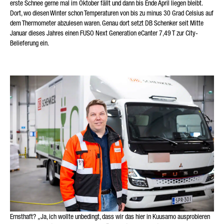
erste Schnee gerne mal im Oktober fällt und dann bis Ende April liegen bleibt.
Dort, wo diesen Winter schon Temperaturen von bis zu minus 30 Grad Celsius auf
dem Thermometer abzulesen waren. Genau dort setzt DB Schenker seit Mitte
Januar dieses Jahres einen FUSO Next Generation eCanter 7,49 T zur City-
Belieferung ein.
* Pflichtfeld
Wir werden Ihre Daten sorgfältig gemäß den gesetzlichen
Bestimmungen zum Datenschutz entsprechend Ihrer
Zustimmung nur zum Zwecke der Abwicklung Ihrer Anfrage
verarbeiten, speichern und nutzen. Weitere Details zur
Verarbeitung Ihrer personenbezogenen Daten durch die
Daimler Truck AG sowie detaillierte Hinweise zu Ihren Rechten
finden Sie online in den
Datenschutzhinweisen
.
Friendly Captcha
Ernsthaft? „Ja, ich wollte unbedingt, dass wir das hier in Kuusamo ausprobieren