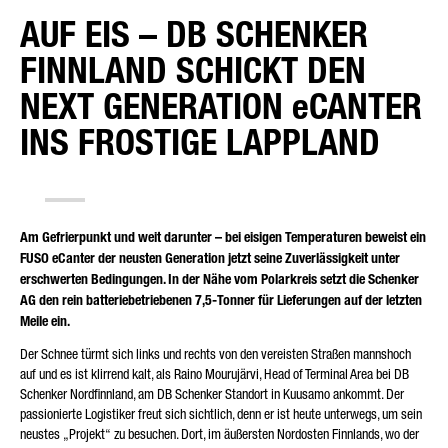
AUF EIS – DB SCHENKER
FINNLAND SCHICKT DEN
ART DER ANFRAGE*
NEXT GENERATION eCANTER
INS FROSTIGE LAPPLAND
E-MAIL*
Am Gefrierpunkt und weit darunter – bei eisigen Temperaturen beweist ein
FUSO eCanter der neusten Generation jetzt seine Zuverlässigkeit unter
erschwerten Bedingungen. In der Nähe vom Polarkreis setzt die Schenker
TELEFONNUMMER*
AG den rein batteriebetriebenen 7,5-Tonner für Lieferungen auf der letzten
Meile ein.
Der Schnee türmt sich links und rechts von den vereisten Straßen mannshoch
auf und es ist klirrend kalt, als Raino Mourujärvi, Head of Terminal Area bei DB
Schenker Nordfinnland, am DB Schenker Standort in Kuusamo ankommt. Der
IHRE NACHRICHT (OPTIONAL)
passionierte Logistiker freut sich sichtlich, denn er ist heute unterwegs, um sein
neustes „Projekt“ zu besuchen. Dort, im äußersten Nordosten Finnlands, wo der