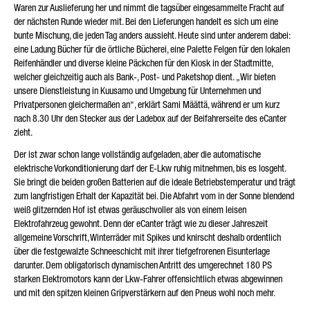
Waren zur Auslieferung her und nimmt die tagsüber eingesammelte Fracht auf
der nächsten Runde wieder mit. Bei den Lieferungen handelt es sich um eine
bunte Mischung, die jeden Tag anders aussieht. Heute sind unter anderem dabei:
eine Ladung Bücher für die örtliche Bücherei, eine Palette Felgen für den lokalen
Reifenhändler und diverse kleine Päckchen für den Kiosk in der Stadtmitte,
welcher gleichzeitig auch als Bank-, Post- und Paketshop dient. „Wir bieten
unsere Dienstleistung in Kuusamo und Umgebung für Unternehmen und
Privatpersonen gleichermaßen an“, erklärt Sami Määttä, während er um kurz
nach 8.30 Uhr den Stecker aus der Ladebox auf der Beifahrerseite des eCanter
zieht.
Der ist zwar schon lange vollständig aufgeladen, aber die automatische
elektrische Vorkonditionierung darf der E-Lkw ruhig mitnehmen, bis es losgeht.
Sie bringt die beiden großen Batterien auf die ideale Betriebstemperatur und trägt
zum langfristigen Erhalt der Kapazität bei. Die Abfahrt vom in der Sonne blendend
weiß glitzernden Hof ist etwas geräuschvoller als von einem leisen
Elektrofahrzeug gewohnt. Denn der eCanter trägt wie zu dieser Jahreszeit
allgemeine Vorschrift, Winterräder mit Spikes und knirscht deshalb ordentlich
über die festgewalzte Schneeschicht mit ihrer tiefgefrorenen Eisunterlage
darunter. Dem obligatorisch dynamischen Antritt des umgerechnet 180 PS
starken Elektromotors kann der Lkw-Fahrer offensichtlich etwas abgewinnen
und mit den spitzen kleinen Gripverstärkern auf den Pneus wohl noch mehr.