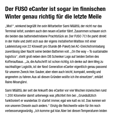
Der FUSO eCanter ist sogar im finnischen
Winter genau richtig für die letzte Meile
„Moi!“, winkend begrüßt ihn sein Mitarbeiter Sami Määttä, der nicht nur das
Terminal leitet, sondern auch den neuen eCanter fährt. Zusammen schauen sich
die beiden das batteriebetriebene Prachtstück an. Der FUSO 7C18e parkt direkt
in der Halle und zieht sich aus der eigens installierten Wallbox mit einer
Ladeleistung von 22 Kilowatt pro Stunde (M-Paket) bei AC-Gleichstromladung
zuverlässig über Nacht seine beiden Batterien voll. „On the way – To sustainable
logistics“, steht groß neben dem DB Schenker Logo auf beiden Seiten des
Kofferaufbaus. „Ja, die Aufschrift ist schon richtig. Ich denke auf dem Weg zu
nachhaltiger Logistik, ist der Next Generation eCanter eigentlich genau passend
für unseren Zweck hier. Sauber, aber eben auch leicht, kompakt, wendig und
angenehm zu fahren. Aus all diesen Gründen wollte ich ihn einsetzen“, erklärt
Raino Mourujärvi.
Sami Määttä, der seit der Ankunft des eCanter vor vier Wochen inzwischen rund
1.200 Kilometer damit unterwegs war, pflichtet ihm bei: „Grundsätzlich
funktioniert er wunderbar. Er startet immer, egal wie kalt es ist. Das kennen wir
von unseren Dieseln auch anders.“ Einzig die Reichweite wäre für ihn noch
verbesserungswürdig. „Ich komme gut klar. Aber bei diesen Temperaturen leiden