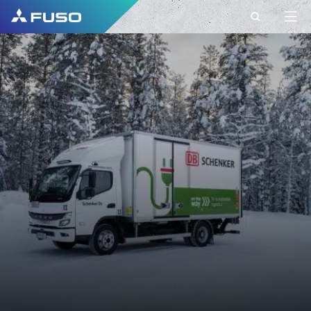
KONTAKT
FUSO EUROPE
KONTAKT
Haben Sie weitere Fragen?
Senden Sie uns Ihre Anfrage über dieses
Kontaktformular.
VORNAME*
NACHNAME*